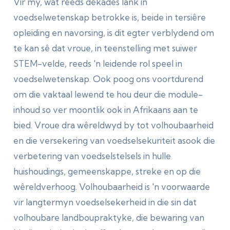
Vir my, wat reeds dekades lank in
voedselwetenskap betrokke is, beide in tersiêre
opleiding en navorsing, is dit egter verblydend om
te kan sê dat vroue, in teenstelling met suiwer
STEM-velde, reeds 'n leidende rol speel in
voedselwetenskap. Ook poog ons voortdurend
om die vaktaal lewend te hou deur die module-
inhoud so ver moontlik ook in Afrikaans aan te
bied. Vroue dra wêreldwyd by tot volhoubaarheid
en die versekering van voedselsekuriteit asook die
verbetering van voedselstelsels in hulle
huishoudings, gemeenskappe, streke en op die
wêreldverhoog. Volhoubaarheid is 'n voorwaarde
vir langtermyn voedselsekerheid in die sin dat
volhoubare landboupraktyke, die bewaring van