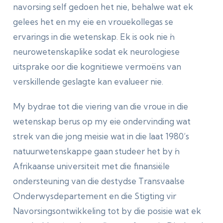
navorsing self gedoen het nie, behalwe wat ek
gelees het en my eie en vrouekollegas se
ervarings in die wetenskap. Ek is ook nie ŉ
neurowetenskaplike sodat ek neurologiese
uitsprake oor die kognitiewe vermoëns van
verskillende geslagte kan evalueer nie.
My bydrae tot die viering van die vroue in die
wetenskap berus op my eie ondervinding wat
strek van die jong meisie wat in die laat 1980’s
natuurwetenskappe gaan studeer het by ŉ
Afrikaanse universiteit met die finansiële
ondersteuning van die destydse Transvaalse
Onderwysdepartement en die Stigting vir
Navorsingsontwikkeling tot by die posisie wat ek