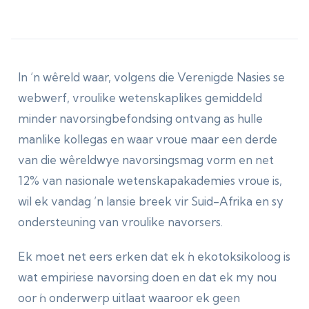
In ’n wêreld waar, volgens die Verenigde Nasies se
webwerf, vroulike wetenskaplikes gemiddeld
minder navorsingbefondsing ontvang as hulle
manlike kollegas en waar vroue maar een derde
van die wêreldwye navorsingsmag vorm en net
12% van nasionale wetenskapakademies vroue is,
wil ek vandag ’n lansie breek vir Suid-Afrika en sy
ondersteuning van vroulike navorsers.
Ek moet net eers erken dat ek ŉ ekotoksikoloog is
wat empiriese navorsing doen en dat ek my nou
oor ŉ onderwerp uitlaat waaroor ek geen