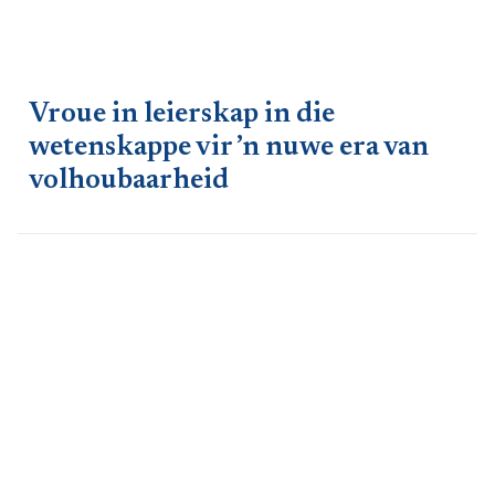
Vroue in leierskap in die
wetenskappe vir ’n nuwe era van
volhoubaarheid
Prof Rialet Pieters, Raadslid van die SA
Akademie, ekotoksikoloog en professor