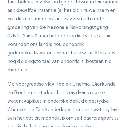
tans beklee: ŉ volwaardige professor in Dierkunde
aan dieselfde instansie (al het dit ŉ nuwe naam en
het dit met ander instansies versmelt) met ŉ
gradering van die Nasionale Navorsingstigting
(NNS). Suid-Afrika het oor hierdie tydperk baie
verander: ons land is nou behoorlik
gedemokratiseer en universiteite waar Afrikaans
nog die enigste taal van onderrig is, bestaan nie
meer nie.
Op voorgraadse vlak, toe ek Chemie, Dierkunde
en Biochemie studeer het, was daar vroulike
wetenskaplikes in onderskeidelik die destydse
Chemie- en Dierkundedepartemente wat my laat
sien het dat dit moontlik is om self daardie sport te
bereik. Ja, hulle was verseker nie in die