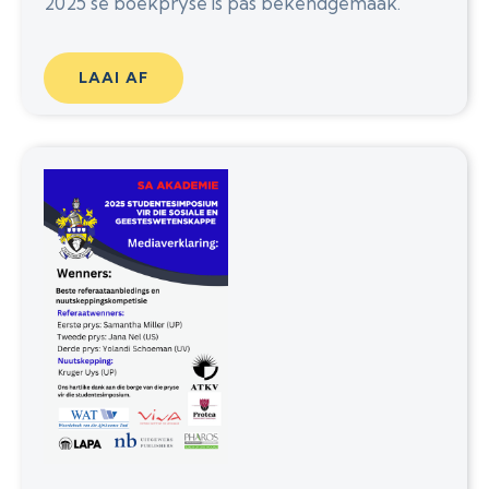
2025 se boekpryse is pas bekendgemaak.
LAAI AF