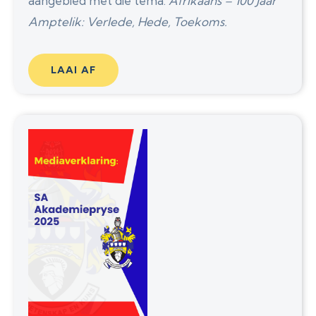
aangebied met die tema:
Afrikaans – 100 Jaar
Amptelik: Verlede, Hede, Toekoms.
LAAI AF