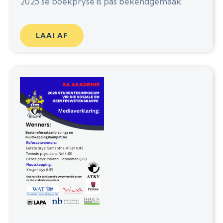
2025 se boekpryse is pas bekendgemaak.
LAAI AF