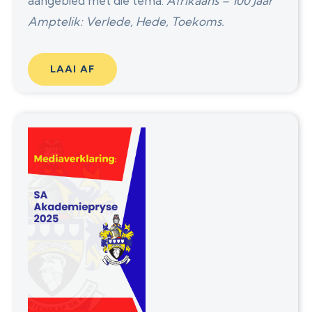
aangebied met die tema:
Afrikaans – 100 Jaar
Amptelik: Verlede, Hede, Toekoms.
LAAI AF